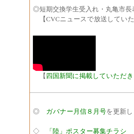
◎短期交換学生受入れ・丸亀市長
【CVCニュースで放送してい
【
四国新聞に掲載していただ
◎
ガバナー月信８月号
を更新し
◇
「陸」ポスター募集チラシ