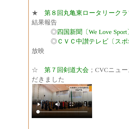
★
第８回丸亀東ロータリークラ
結果報告
◎
四国新聞〔We Love Spor
◎
ＣＶＣ中讃テレビ〔スポ
放映
☆
第７回剣道大会
；CVCニュ
だきました