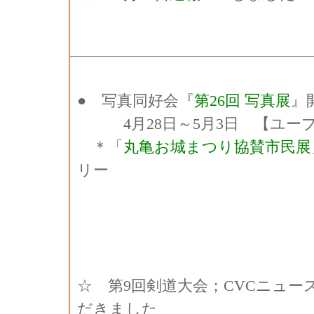
● 写真同好会『
第26回 写真展
』
4月28日～5月3日 【ユー
＊「
丸亀お城まつり協賛市民展
リー
☆ 第9回剣道大会；CVCニュー
だきました