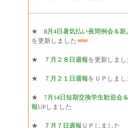
★
8月4日暑気払い夜間例会＆
を更新しました
★
７月２８日週報
を更新しまし
★
７月２１日週報
をＵＰしまし
★
7月14日短期交換学生歓迎会
報
UPしました
★
７月７日週報
ＵＰしました