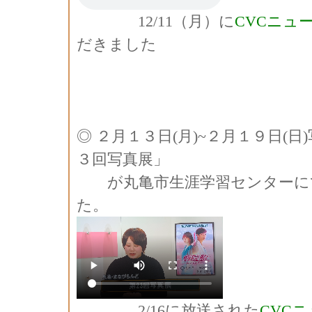
12/11（月）に
CVCニュ
だきました
◎ ２月１３日(月)~２月１９日(
３回写真展」
が丸亀市生涯学習センターに
た。
2/16に放送された
CVC