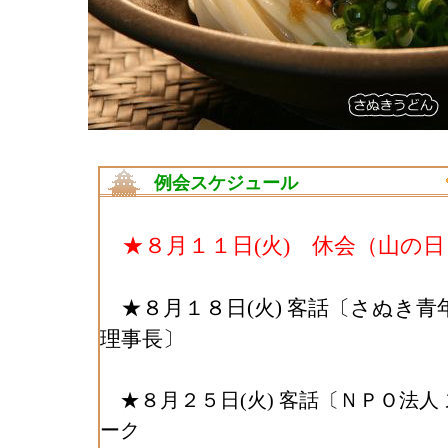
例会スケジュール
★８月１１日(火) 休会（山の日
★８月１８日(火) 客話〔さぬき青
理事長〕
★８月２５日(火) 客話〔ＮＰＯ法人
ーク